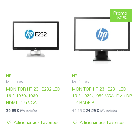
O
O
Promo!
preço
preço
- 50%
original
atual
era:
é:
49,19 €.
24,59 €.
HP
HP
Monitores
Monitores
MONITOR HP 23” E232 LED
MONITOR HP 23” E231 LED
16:9 1920×1080
16:9 1920×1080 VGA+DVI+DP
HDMI+DP+VGA
– GRADE B
36,89
€
49,19
€
24,59
€
IVA incluído
IVA incluído
Adicionar aos Favoritos
Adicionar aos Favoritos