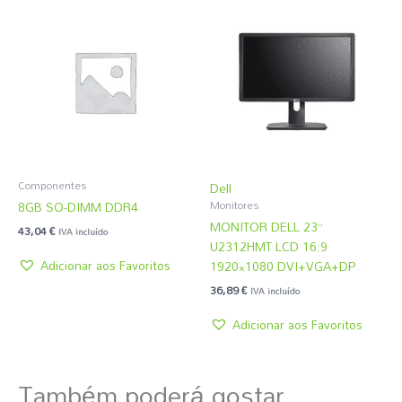
Componentes
Dell
8GB SO-DIMM DDR4
Monitores
MONITOR DELL 23”
43,04
€
IVA incluído
U2312HMT LCD 16:9
Adicionar aos Favoritos
1920×1080 DVI+VGA+DP
36,89
€
IVA incluído
Adicionar aos Favoritos
Também poderá gostar...