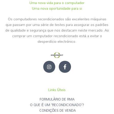
Uma nova vida para o computador
Uma nova oportunidade para si
Os computadores recondicionados são excelentes máquinas
que passam por uma série de testes para assegurar os padrões
de qualidade e segurança que nos destacam neste mercado. Ao
comprar um computador recondicionado está a evitar o
desperdício electrónico.
I
F
n
a
s
c
t
e
a
b
g
o
Links Úteis
r
o
a
k
FORMULÁRIO DE RMA
m
-
O QUE É UM "RECONDICIONADO"?
f
CONDIÇÕES DE VENDA