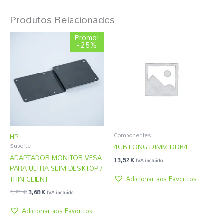
Produtos Relacionados
O
O
Promo!
preço
preço
- 25%
original
atual
era:
é:
4,91 €.
3,68 €.
Componentes
HP
4GB LONG DIMM DDR4
Suporte
ADAPTADOR MONITOR VESA
13,52
€
IVA incluído
PARA ULTRA SLIM DESKTOP /
Adicionar aos Favoritos
THIN CLIENT
4,91
€
3,68
€
IVA incluído
Adicionar aos Favoritos