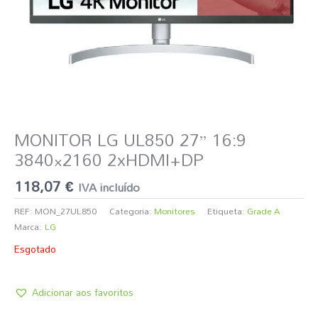
MONITOR LG UL850 27” 16:9
3840×2160 2xHDMI+DP
118,07
€
IVA incluído
REF:
MON_27UL850
Categoria:
Monitores
Etiqueta:
Grade A
Marca:
LG
Esgotado
Adicionar aos favoritos