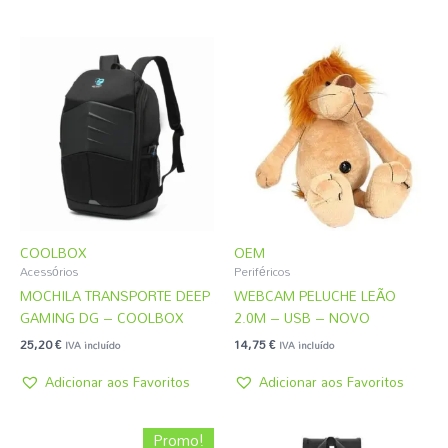
COOLBOX
OEM
Acessórios
Periféricos
MOCHILA TRANSPORTE DEEP
WEBCAM PELUCHE LEÃO
GAMING DG – COOLBOX
2.0M – USB – NOVO
25,20
€
14,75
€
IVA incluído
IVA incluído
Adicionar aos Favoritos
Adicionar aos Favoritos
O
O
Promo!