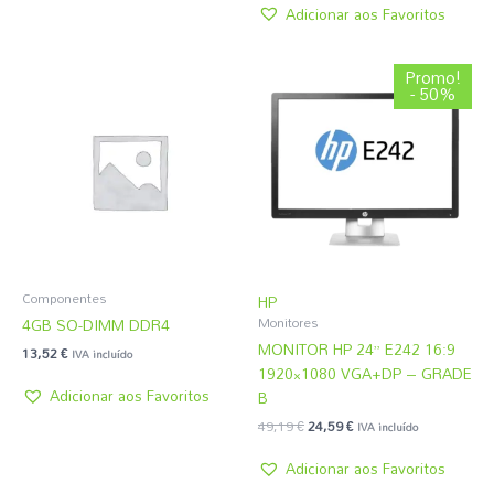
Adicionar aos Favoritos
O
O
Promo!
preço
preço
- 50%
original
atual
era:
é:
49,19 €.
24,59 €.
Componentes
HP
4GB SO-DIMM DDR4
Monitores
MONITOR HP 24” E242 16:9
13,52
€
IVA incluído
1920×1080 VGA+DP – GRADE
Adicionar aos Favoritos
B
49,19
€
24,59
€
IVA incluído
Adicionar aos Favoritos