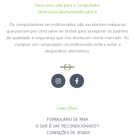
Uma nova vida para o computador
Uma nova oportunidade para si
Os computadores recondicionados são excelentes máquinas
que passam por uma série de testes para assegurar os padrões
de qualidade e segurança que nos destacam neste mercado. Ao
comprar um computador recondicionado está a evitar o
desperdício electrónico.
I
F
n
a
s
c
t
e
a
b
g
o
Links Úteis
r
o
a
k
FORMULÁRIO DE RMA
m
-
O QUE É UM "RECONDICIONADO"?
f
CONDIÇÕES DE VENDA