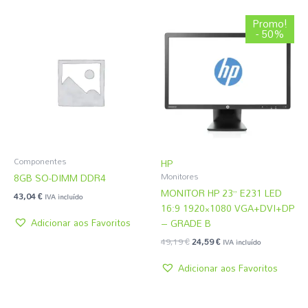
O
O
Promo!
preço
preço
- 50%
original
atual
era:
é:
49,19 €.
24,59 €.
Componentes
HP
8GB SO-DIMM DDR4
Monitores
MONITOR HP 23” E231 LED
43,04
€
IVA incluído
16:9 1920×1080 VGA+DVI+DP
Adicionar aos Favoritos
– GRADE B
49,19
€
24,59
€
IVA incluído
Adicionar aos Favoritos