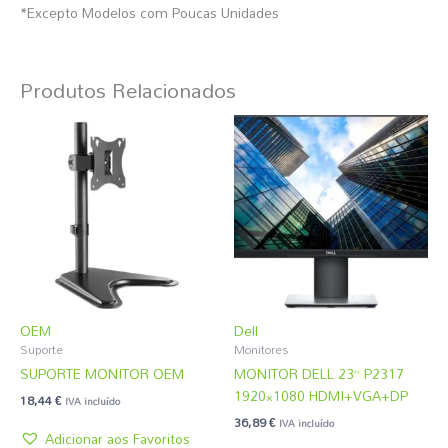
*Excepto Modelos com Poucas Unidades
Produtos Relacionados
OEM
Dell
Suporte
Monitores
SUPORTE MONITOR OEM
MONITOR DELL 23” P2317
1920×1080 HDMI+VGA+DP
18,44
€
IVA incluído
36,89
€
IVA incluído
Adicionar aos Favoritos