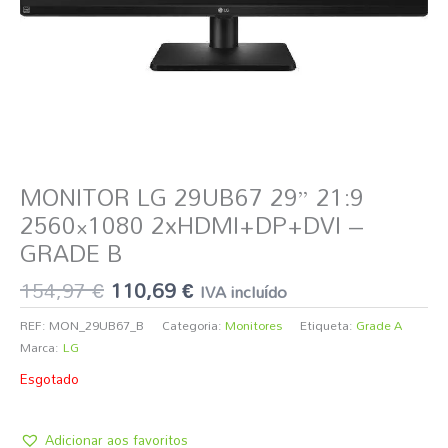
MONITOR LG 29UB67 29” 21:9
2560×1080 2xHDMI+DP+DVI –
GRADE B
154,97
€
110,69
€
IVA incluído
REF:
MON_29UB67_B
Categoria:
Monitores
Etiqueta:
Grade A
Marca:
LG
Esgotado
Adicionar aos favoritos