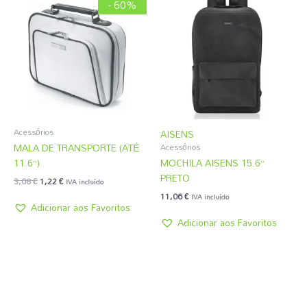
preço
preço
- 60%
original
atual
era:
é:
3,08 €.
1,22 €.
Acessórios
AISENS
MALA DE TRANSPORTE (ATÉ
Acessórios
11.6”)
MOCHILA AISENS 15.6”
PRETO
3,08
€
1,22
€
IVA incluído
11,06
€
IVA incluído
Adicionar aos Favoritos
Adicionar aos Favoritos