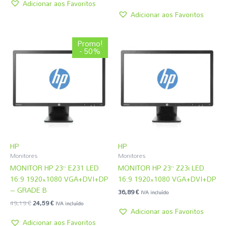
Adicionar aos Favoritos
Adicionar aos Favoritos
O
O
Promo!
preço
preço
- 50%
original
atual
era:
é:
49,19 €.
24,59 €.
HP
HP
Monitores
Monitores
MONITOR HP 23” E231 LED
MONITOR HP 23” Z23i LED
16:9 1920×1080 VGA+DVI+DP
16:9 1920×1080 VGA+DVI+DP
– GRADE B
36,89
€
IVA incluído
49,19
€
24,59
€
IVA incluído
Adicionar aos Favoritos
Adicionar aos Favoritos