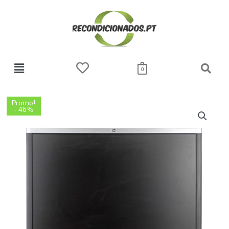
Skip
to
content
0
O
O
Promo!
- 46%
preço
preço
original
atual
era:
é:
56,57 €.
30,74 €.