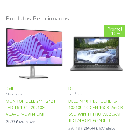
Produtos Relacionados
O
O
Promo!
preço
preço
- 10%
original
atual
era:
é:
295,19 €.
264,44 €.
Dell
Dell
Monitores
Portáteis
MONITOR DELL 24” P2421
DELL 7410 14.0” CORE I5-
LED 16:10 1920×1080
10210U 10-GEN 16GB 256GB
VGA+DP+DVI+HDMI
SSD WIN 11 PRO WEBCAM
TECLADO PT GRADE B
71,33
€
IVA incluído
295,19
€
264,44
€
IVA incluído