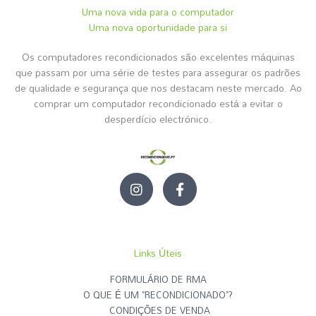
Uma nova vida para o computador
Uma nova oportunidade para si
Os computadores recondicionados são excelentes máquinas
que passam por uma série de testes para assegurar os padrões
de qualidade e segurança que nos destacam neste mercado. Ao
comprar um computador recondicionado está a evitar o
desperdício electrónico.
I
F
n
a
s
c
t
e
a
b
g
o
Links Úteis
r
o
a
k
FORMULÁRIO DE RMA
m
-
O QUE É UM "RECONDICIONADO"?
f
CONDIÇÕES DE VENDA