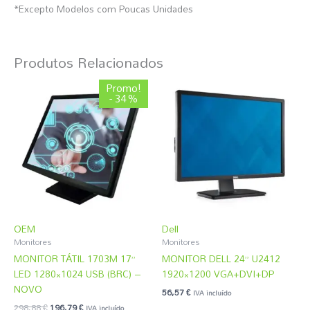
*Excepto Modelos com Poucas Unidades
Produtos Relacionados
O
O
Promo!
preço
preço
- 34%
original
atual
era:
é:
298,88 €.
196,79 €.
OEM
Dell
Monitores
Monitores
MONITOR TÁTIL 1703M 17”
MONITOR DELL 24” U2412
LED 1280×1024 USB (BRC) –
1920×1200 VGA+DVI+DP
NOVO
56,57
€
IVA incluído
298,88
€
196,79
€
IVA incluído