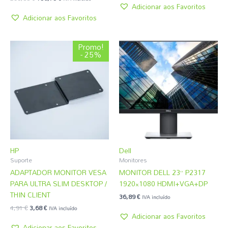
Adicionar aos Favoritos
Adicionar aos Favoritos
O
O
Promo!
preço
preço
- 25%
original
atual
era:
é:
4,91 €.
3,68 €.
HP
Dell
Suporte
Monitores
ADAPTADOR MONITOR VESA
MONITOR DELL 23” P2317
PARA ULTRA SLIM DESKTOP /
1920×1080 HDMI+VGA+DP
THIN CLIENT
36,89
€
IVA incluído
4,91
€
3,68
€
IVA incluído
Adicionar aos Favoritos
Adicionar aos Favoritos