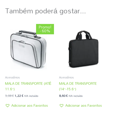
Também poderá gostar...
O
O
Promo!
preço
preço
- 60%
original
atual
era:
é:
3,08 €.
1,22 €.
Acessórios
Acessórios
MALA DE TRANSPORTE (ATÉ
MALA DE TRANSPORTE
11.6”)
(14”-15.6”)
3,08
€
1,22
€
8,60
€
IVA incluído
IVA incluído
Adicionar aos Favoritos
Adicionar aos Favoritos