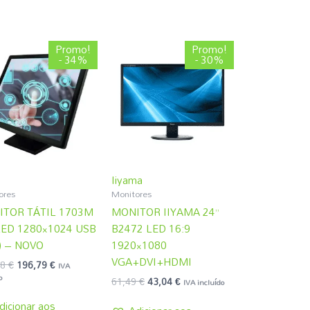
O
O
O
O
Promo!
Promo!
preço
preço
preço
preço
- 34%
- 30%
original
atual
original
atual
era:
é:
era:
é:
298,88 €.
196,79 €.
61,49 €.
43,04 €.
Iiyama
ores
Monitores
TOR TÁTIL 1703M
MONITOR IIYAMA 24”
LED 1280×1024 USB
B2472 LED 16:9
) – NOVO
1920×1080
VGA+DVI+HDMI
88
€
196,79
€
IVA
o
61,49
€
43,04
€
IVA incluído
dicionar aos