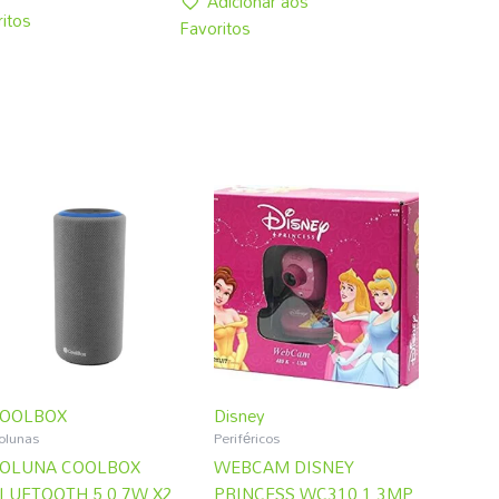
Adicionar aos
itos
Favoritos
OOLBOX
Disney
olunas
Periféricos
OLUNA COOLBOX
WEBCAM DISNEY
LUETOOTH 5.0 7W X2
PRINCESS WC310 1.3MP