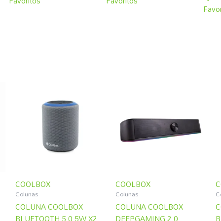
Favoritos
Favoritos
Favor
COOLBOX
COOLBOX
C
Colunas
Colunas
C
COLUNA COOLBOX
COLUNA COOLBOX
C
BLUETOOTH 5.0 5W X2
DEEPGAMING 2.0
B