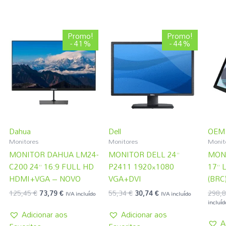
O
O
O
O
Promo!
Promo!
preço
preço
preço
preço
- 41%
- 44%
original
atual
original
atual
era:
é:
era:
é:
125,45 €.
73,79 €.
55,34 €.
30,74 €.
Dahua
Dell
OEM
Monitores
Monitores
Monit
MONITOR DAHUA LM24-
MONITOR DELL 24”
MONI
C200 24” 16:9 FULL HD
P2411 1920×1080
17” 
HDMI+VGA – NOVO
VGA+DVI
(BRC
125,45
€
73,79
€
55,34
€
30,74
€
298,
IVA incluído
IVA incluído
incluíd
Adicionar aos
Adicionar aos
A