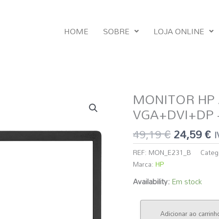
HOME
SOBRE
LOJA ONLINE
O
O
MONITOR HP 2
Quantidade
preço
p
de
VGA+DVI+DP 
original
a
MONITOR
era:
é
49,19
€
24,59
€
HP
I
49,19 €.
2
23''
REF:
MON_E231_B
Categ
E231
Marca:
HP
LED
16:9
Availability:
Em stock
1920x1080
VGA+DVI+DP
-
Adicionar ao carrinh