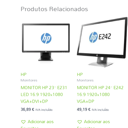
Produtos Relacionados
HP
HP
Monitores
Monitores
MONITOR HP 23” E231
MONITOR HP 24” E242
LED 16:9 1920×1080
16:9 1920×1080
VGA+DVI+DP
VGA+DP
36,89
€
49,19
€
IVA incluído
IVA incluído
Adicionar aos
Adicionar aos