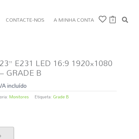
CONTACTE-NOS
A MINHA CONTA
0
3” E231 LED 16:9 1920×1080
reço
– GRADE B
tual
:
VA incluído
4,59 €.
oria:
Monitores
Etiqueta:
Grade B
o