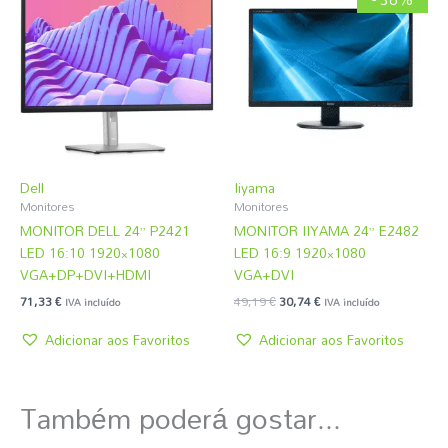
original
atual
era:
é:
49,19 €.
30,74 €.
Dell
Iiyama
Monitores
Monitores
MONITOR DELL 24” P2421
MONITOR IIYAMA 24” E2482
LED 16:10 1920×1080
LED 16:9 1920×1080
VGA+DP+DVI+HDMI
VGA+DVI
71,33
€
49,19
€
30,74
€
IVA incluído
IVA incluído
Adicionar aos Favoritos
Adicionar aos Favoritos
Também poderá gostar...