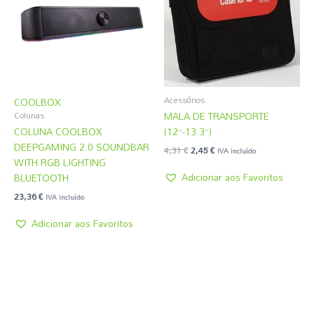
4,31 €.
2,45 €.
Acessórios
COOLBOX
MALA DE TRANSPORTE
Colunas
COLUNA COOLBOX
(12”-13.3”)
DEEPGAMING 2.0 SOUNDBAR
4,31
€
2,45
€
IVA incluído
WITH RGB LIGHTING
Adicionar aos Favoritos
BLUETOOTH
23,36
€
IVA incluído
Adicionar aos Favoritos