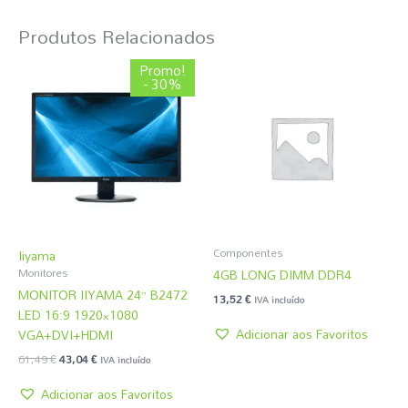
Produtos Relacionados
O
O
Promo!
preço
preço
- 30%
original
atual
era:
é:
61,49 €.
43,04 €.
Componentes
Iiyama
4GB LONG DIMM DDR4
Monitores
MONITOR IIYAMA 24” B2472
13,52
€
IVA incluído
LED 16:9 1920×1080
Adicionar aos Favoritos
VGA+DVI+HDMI
61,49
€
43,04
€
IVA incluído
Adicionar aos Favoritos