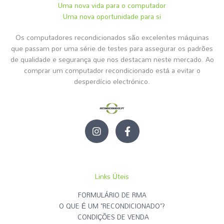
Uma nova vida para o computador
Uma nova oportunidade para si
Os computadores recondicionados são excelentes máquinas
que passam por uma série de testes para assegurar os padrões
de qualidade e segurança que nos destacam neste mercado. Ao
comprar um computador recondicionado está a evitar o
desperdício electrónico.
I
F
n
a
s
c
t
e
a
b
g
o
Links Úteis
r
o
a
k
FORMULÁRIO DE RMA
m
-
O QUE É UM "RECONDICIONADO"?
f
CONDIÇÕES DE VENDA