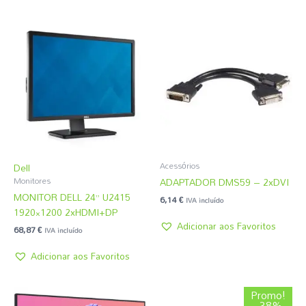
Acessórios
Dell
ADAPTADOR DMS59 – 2xDVI
Monitores
MONITOR DELL 24” U2415
6,14
€
IVA incluído
1920×1200 2xHDMI+DP
Adicionar aos Favoritos
68,87
€
IVA incluído
Adicionar aos Favoritos
O
O
Promo!
preço
preço
- 38%