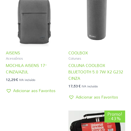
AISENS
COOLBOX
Acessórios
Colunas
MOCHILA AISENS 17”
COLUNA COOLBOX
CINZA/AZUL
BLUETOOTH 5.0 7W X2 G232
CINZA
12,29
€
IVA incluído
17,53
€
IVA incluído
Adicionar aos Favoritos
Adicionar aos Favoritos
O
O
Promo!
preço
preço
- 43%
original
atual
era:
é: