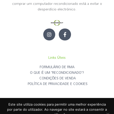
comprar um computador recondicionado está a evitar o
desperdício electrónico.
I
F
n
a
s
c
t
e
a
b
g
o
Links Úteis
r
o
a
k
FORMULÁRIO DE RMA
m
-
O QUE É UM "RECONDICIONADO"?
f
CONDIÇÕES DE VENDA
POLÍTICA DE PRIVACIDADE E COOKIES
Este site utiliza cookies para permitir uma melhor experiência
RECONDICIONADOS.PT
© | Todos os Direitos Reservados - 2026
por parte do utilizador. Ao navegar no site estará a consentir a