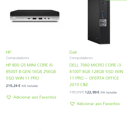
era:
é:
135,29 €.
122,99 €.
HP
Dell
Computadores
Computadores
HP 800 G5 MINI CORE i5-
DELL 7060 MICRO CORE i3-
8500T 8-GEN 16GB 256GB
8100T 8GB 128GB SSD WIN
SSD WIN 11 PRO
11 PRO – OFERTA OFFICE
2019 C&E
215,24
€
IVA incluído
135,29
€
122,99
€
IVA incluído
Adicionar aos Favoritos
Adicionar aos Favoritos