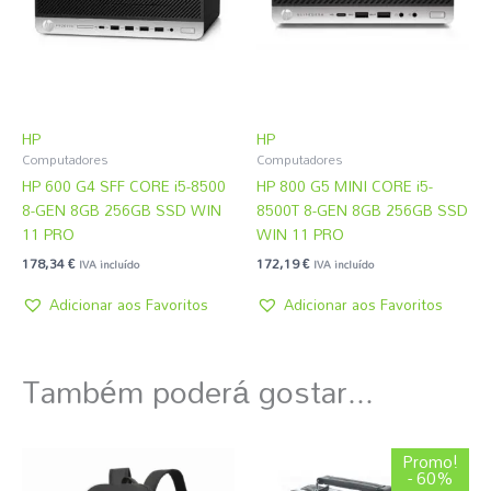
HP
HP
Computadores
Computadores
HP 600 G4 SFF CORE i5-8500
HP 800 G5 MINI CORE i5-
8-GEN 8GB 256GB SSD WIN
8500T 8-GEN 8GB 256GB SSD
11 PRO
WIN 11 PRO
178,34
€
172,19
€
IVA incluído
IVA incluído
Adicionar aos Favoritos
Adicionar aos Favoritos
Também poderá gostar...
O
O
Promo!
preço
preço
- 60%