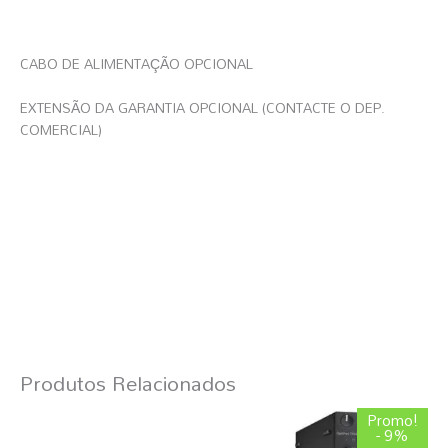
CABO DE ALIMENTAÇÃO OPCIONAL
EXTENSÃO DA GARANTIA OPCIONAL (CONTACTE O DEP.
COMERCIAL)
Produtos Relacionados
O
O
Promo!
preço
preço
- 9%
original
atual