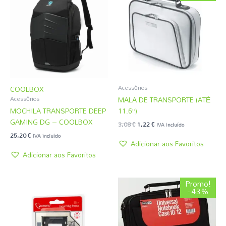
original
atual
era:
é:
3,08 €.
1,22 €.
Acessórios
COOLBOX
MALA DE TRANSPORTE (ATÉ
Acessórios
MOCHILA TRANSPORTE DEEP
11.6”)
GAMING DG – COOLBOX
3,08
€
1,22
€
IVA incluído
25,20
€
IVA incluído
Adicionar aos Favoritos
Adicionar aos Favoritos
O
O
Promo!
preço
preço
- 43%
original
atual
era:
é:
4,31 €.
2,45 €.