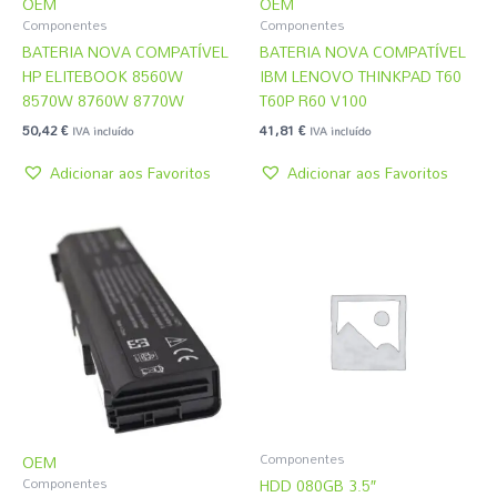
OEM
OEM
Componentes
Componentes
BATERIA NOVA COMPATÍVEL
BATERIA NOVA COMPATÍVEL
HP ELITEBOOK 8560W
IBM LENOVO THINKPAD T60
8570W 8760W 8770W
T60P R60 V100
50,42
€
41,81
€
IVA incluído
IVA incluído
Adicionar aos Favoritos
Adicionar aos Favoritos
Componentes
OEM
HDD 080GB 3.5″
Componentes