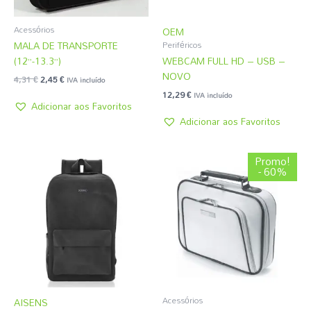
Acessórios
OEM
MALA DE TRANSPORTE
Periféricos
(12”-13.3”)
WEBCAM FULL HD – USB –
NOVO
4,31
€
2,45
€
IVA incluído
12,29
€
IVA incluído
Adicionar aos Favoritos
Adicionar aos Favoritos
O
O
Promo!
preço
preço
- 60%
original
atual
era:
é:
3,08 €.
1,22 €.
Acessórios
AISENS