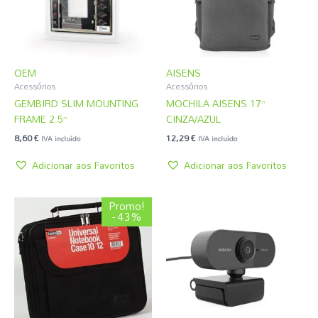
OEM
AISENS
Acessórios
Acessórios
GEMBIRD SLIM MOUNTING
MOCHILA AISENS 17”
FRAME 2.5”
CINZA/AZUL
8,60
€
12,29
€
IVA incluído
IVA incluído
Adicionar aos Favoritos
Adicionar aos Favoritos
O
O
Promo!
preço
preço
- 43%
original
atual
era:
é:
4,31 €.
2,45 €.