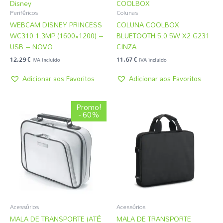
Disney
COOLBOX
Periféricos
Colunas
WEBCAM DISNEY PRINCESS
COLUNA COOLBOX
WC310 1.3MP (1600×1200) –
BLUETOOTH 5.0 5W X2 G231
USB – NOVO
CINZA
12,29
€
11,67
€
IVA incluído
IVA incluído
Adicionar aos Favoritos
Adicionar aos Favoritos
O
O
Promo!
preço
preço
- 60%
original
atual
era:
é:
3,08 €.
1,22 €.
Acessórios
Acessórios
MALA DE TRANSPORTE (ATÉ
MALA DE TRANSPORTE