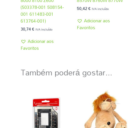
8000 8100 Z600
8570W 8760W 8770W
(503378-001 508154-
50,42
€
IVA incluído
001 611483-001
Adicionar aos
613764-001)
Favoritos
30,74
€
IVA incluído
Adicionar aos
Favoritos
Também poderá gostar...