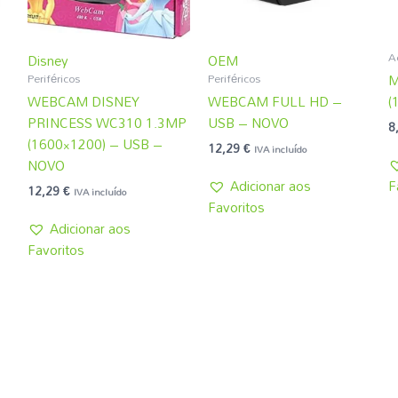
A
Disney
OEM
Periféricos
Periféricos
M
WEBCAM DISNEY
WEBCAM FULL HD –
(
PRINCESS WC310 1.3MP
USB – NOVO
8
(1600×1200) – USB –
12,29
€
IVA incluído
NOVO
Adicionar aos
F
12,29
€
IVA incluído
Favoritos
Adicionar aos
Favoritos