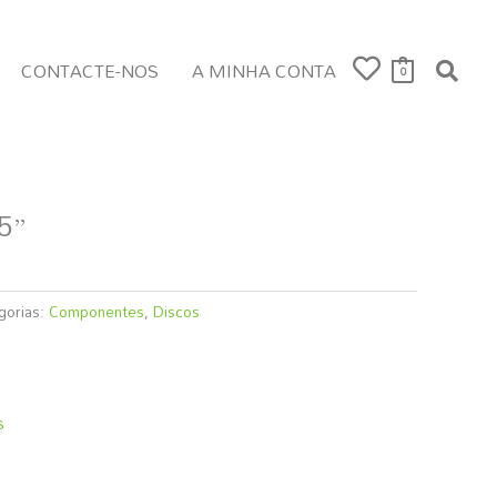
CONTACTE-NOS
A MINHA CONTA
0
5”
gorias:
Componentes
,
Discos
s