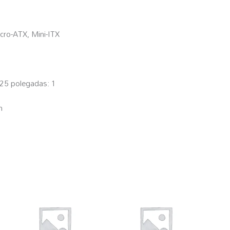
ro-ATX, Mini-ITX
25 polegadas: 1
m