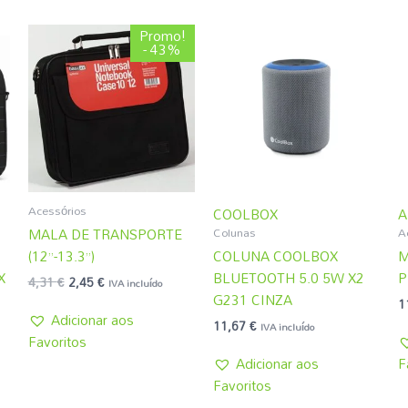
O
O
Promo!
preço
preço
- 43%
original
atual
era:
é:
4,31 €.
2,45 €.
Acessórios
COOLBOX
A
Colunas
A
MALA DE TRANSPORTE
(12”-13.3”)
COLUNA COOLBOX
M
X
BLUETOOTH 5.0 5W X2
P
4,31
€
2,45
€
IVA incluído
G231 CINZA
1
Adicionar aos
11,67
€
IVA incluído
Favoritos
Adicionar aos
F
Favoritos