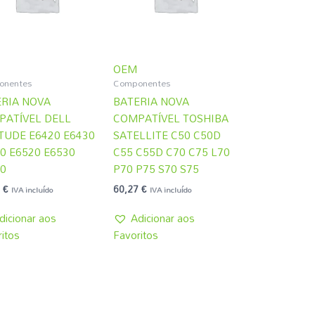
OEM
onentes
Componentes
RIA NOVA
BATERIA NOVA
PATÍVEL DELL
COMPATÍVEL TOSHIBA
TUDE E6420 E6430
SATELLITE C50 C50D
0 E6520 E6530
C55 C55D C70 C75 L70
0
P70 P75 S70 S75
5
€
60,27
€
IVA incluído
IVA incluído
dicionar aos
Adicionar aos
itos
Favoritos