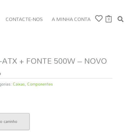
CONTACTE-NOS
A MINHA CONTA
0
-ATX + FONTE 500W – NOVO
o
gorias:
Caixas
,
Componentes
o carrinho