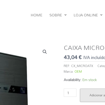
HOME
SOBRE
LOJA ONLINE
CAIXA MICRO
Quantidade
de
43,04
€
IVA incluíd
CAIXA
MICRO-
REF:
CX_MICROATX
Cate
ATX
Marca:
OEM
+
Availability:
Em stock
FONTE
500W
-
Adicionar a
NOVO