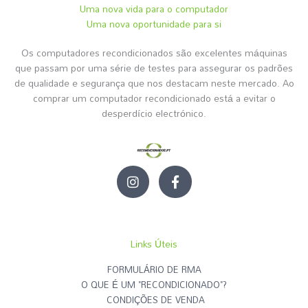
Uma nova vida para o computador
Uma nova oportunidade para si
Os computadores recondicionados são excelentes máquinas
que passam por uma série de testes para assegurar os padrões
de qualidade e segurança que nos destacam neste mercado. Ao
comprar um computador recondicionado está a evitar o
desperdício electrónico.
I
F
n
a
s
c
t
e
a
b
g
o
Links Úteis
r
o
a
k
FORMULÁRIO DE RMA
m
-
O QUE É UM "RECONDICIONADO"?
f
CONDIÇÕES DE VENDA