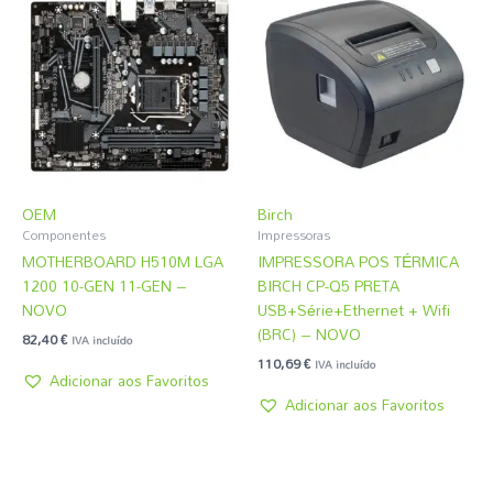
OEM
Birch
Componentes
Impressoras
MOTHERBOARD H510M LGA
IMPRESSORA POS TÉRMICA
1200 10-GEN 11-GEN –
BIRCH CP-Q5 PRETA
NOVO
USB+Série+Ethernet + Wifi
(BRC) – NOVO
82,40
€
IVA incluído
110,69
€
IVA incluído
Adicionar aos Favoritos
Adicionar aos Favoritos