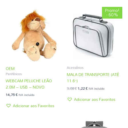
O
O
Promo!
preço
preço
- 60%
original
atual
era:
é:
3,08 €.
1,22 €.
Acessórios
OEM
MALA DE TRANSPORTE (ATÉ
Periféricos
WEBCAM PELUCHE LEÃO
11.6”)
2.0M – USB – NOVO
3,08
€
1,22
€
IVA incluído
14,75
€
IVA incluído
Adicionar aos Favoritos
Adicionar aos Favoritos