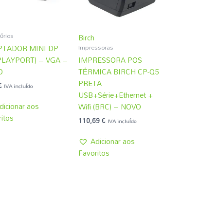
órios
Birch
Impressoras
PTADOR MINI DP
PLAYPORT) – VGA –
IMPRESSORA POS
O
TÉRMICA BIRCH CP-Q5
PRETA
€
IVA incluído
USB+Série+Ethernet +
dicionar aos
Wifi (BRC) – NOVO
itos
110,69
€
IVA incluído
Adicionar aos
Favoritos