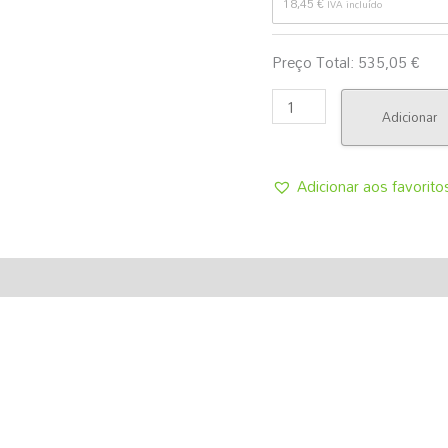
18,45
€
IVA incluído
Preço Total:
535,05
€
Adicionar
Adicionar aos favorito