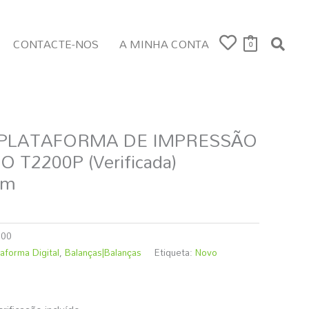
CONTACTE-NOS
A MINHA CONTA
0
 PLATAFORMA DE IMPRESSÃO
 T2200P (Verificada)
mm
600
aforma Digital
,
Balanças|Balanças
Etiqueta:
Novo