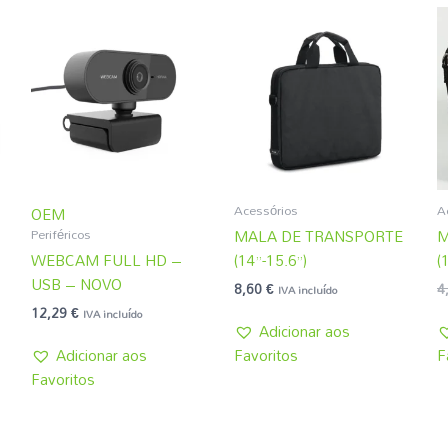
Acessórios
A
OEM
Periféricos
MALA DE TRANSPORTE
M
WEBCAM FULL HD –
(14”-15.6”)
(
USB – NOVO
8,60
€
4
IVA incluído
12,29
€
IVA incluído
Adicionar aos
Adicionar aos
Favoritos
F
Favoritos