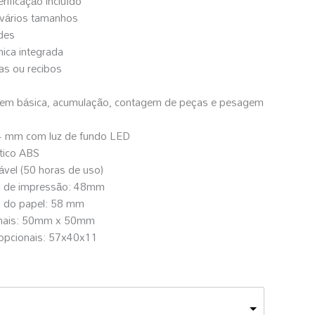
erificação incluído
 vários tamanhos
des
ica integrada
as ou recibos
em básica, acumulação, contagem de peças e pesagem
4 mm com luz de fundo LED
tico ABS
ável (50 horas de uso)
a de impressão: 48mm
 do papel: 58 mm
onais: 50mm x 50mm
 opcionais: 57x40x11