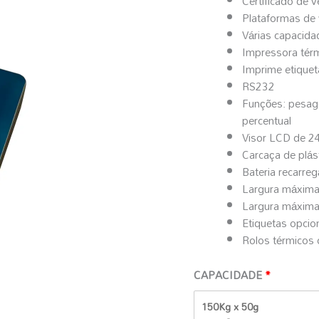
Certificado de v
500mmx600mm
Plataformas de
Várias capacida
Impressora térm
Imprime etiquet
RS232
Funções: pesag
percentual
Visor LCD de 2
Carcaça de plás
Bateria recarreg
Largura máxim
Largura máxima
Etiquetas opci
Rolos térmicos
CAPACIDADE
150Kg x 50g