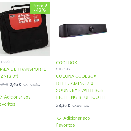
O
O
Promo!
preço
preço
- 43%
original
atual
era:
é:
4,31 €.
2,45 €.
cessórios
COOLBOX
Colunas
ALA DE TRANSPORTE
12”-13.3”)
COLUNA COOLBOX
DEEPGAMING 2.0
,31
€
2,45
€
IVA incluído
SOUNDBAR WITH RGB
Adicionar aos
LIGHTING BLUETOOTH
avoritos
23,36
€
IVA incluído
Adicionar aos
Favoritos