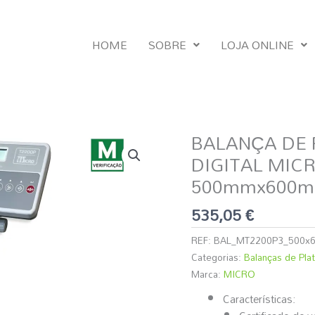
HOME
SOBRE
LOJA ONLINE
BALANÇA DE
Quantidade
de
DIGITAL MICRO
BALANÇA
500mmx600
DE
PLATAFORMA
535,05
€
DE
IMPRESSÃO
REF:
BAL_MT2200P3_500x
DIGITAL
Categorias:
Balanças de Plat
MICRO
Marca:
MICRO
T2200P
Características:
(Verificada)