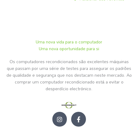
Uma nova vida para o computador
Uma nova oportunidade para si
Os computadores recondicionados são excelentes máquinas
que passam por uma série de testes para assegurar os padrões
de qualidade e segurança que nos destacam neste mercado. Ao
comprar um computador recondicionado está a evitar o
desperdício electrónico.
I
F
n
a
s
c
t
e
a
b