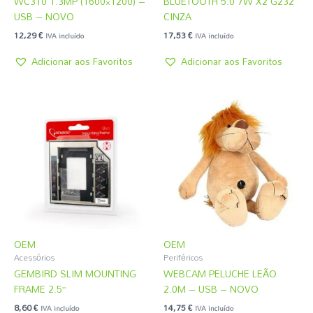
WC310 1.3MP (1600×1200) –
BLUETOOTH 5.0 7W X2 G232
USB – NOVO
CINZA
12,29
€
17,53
€
IVA incluído
IVA incluído
Adicionar aos Favoritos
Adicionar aos Favoritos
OEM
OEM
Acessórios
Periféricos
GEMBIRD SLIM MOUNTING
WEBCAM PELUCHE LEÃO
FRAME 2.5”
2.0M – USB – NOVO
8,60
€
14,75
€
IVA incluído
IVA incluído