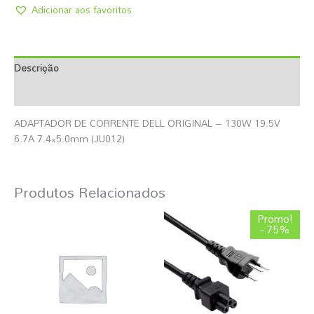
Adicionar aos favoritos
Descrição
Informação Adicional
ADAPTADOR DE CORRENTE DELL ORIGINAL – 130W 19.5V
6.7A 7.4×5.0mm (JU012)
Produtos Relacionados
O
O
Promo!
preço
preço
- 75%
original
atual
era:
é:
2,45 €.
0,62 €.