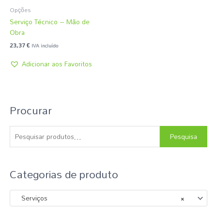
Opções
Serviço Técnico – Mão de
Obra
23,37
€
IVA incluído
Adicionar aos Favoritos
Procurar
P
e
s
Pesquisa
q
u
Categorias de produto
i
s
Serviços
×
a
r