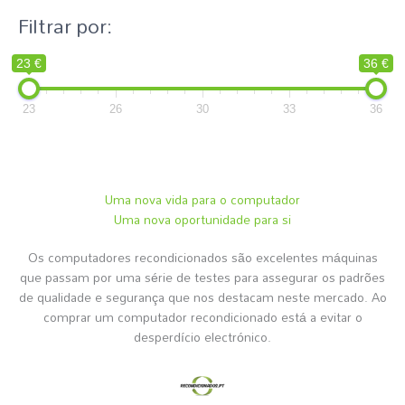
p
Filtrar por:
o
r
23 €
36 €
:
23
26
30
33
36
Uma nova vida para o computador
Uma nova oportunidade para si
Os computadores recondicionados são excelentes máquinas
que passam por uma série de testes para assegurar os padrões
de qualidade e segurança que nos destacam neste mercado. Ao
comprar um computador recondicionado está a evitar o
desperdício electrónico.