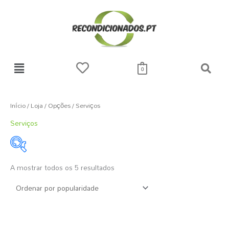
Skip
to
content
0
Ordenado
por
popularidade
Início
/
Loja
/
Opções
/ Serviços
Serviços
A mostrar todos os 5 resultados
23 €
36 €
23
26
30
33
36