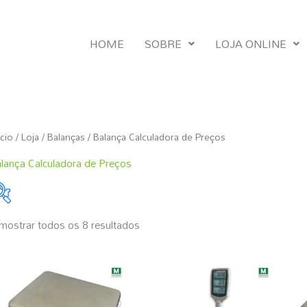
HOME
SOBRE
LOJA ONLINE
Ordenado
ício
/
Loja
/
Balanças
/ Balança Calculadora de Preços
por
popularidade
lança Calculadora de Preços
mostrar todos os 8 resultados
Marcas
221 €
1,107 €
MICRO
221
443
664
886
1,107