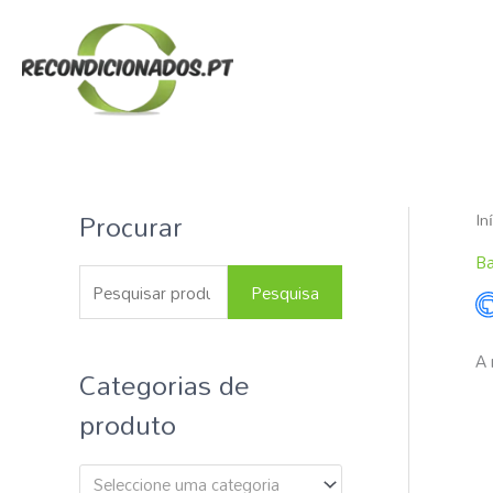
Skip
to
content
Procurar
In
P
e
Ba
s
Pesquisa
q
u
A 
Categorias de
i
produto
s
a
Seleccione uma categoria
r