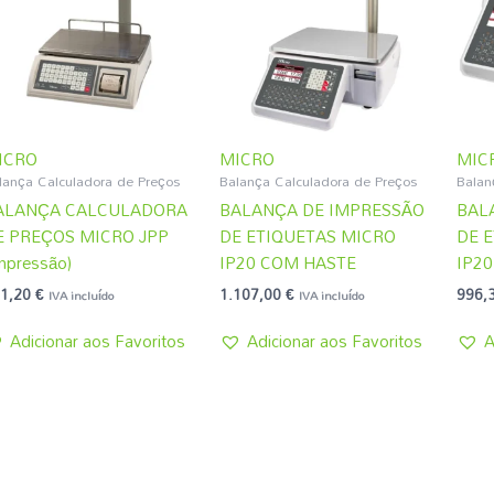
ICRO
MICRO
MIC
lança Calculadora de Preços
Balança Calculadora de Preços
Balan
ALANÇA CALCULADORA
BALANÇA DE IMPRESSÃO
BAL
E PREÇOS MICRO JPP
DE ETIQUETAS MICRO
DE 
mpressão)
IP20 COM HASTE
IP2
1,20
€
1.107,00
€
996,
IVA incluído
IVA incluído
Adicionar aos Favoritos
Adicionar aos Favoritos
A