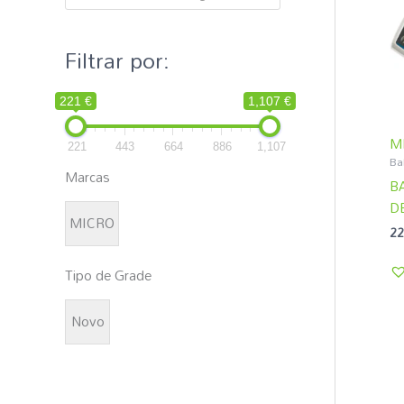
p
o
Filtrar por:
r
:
221 €
1,107 €
M
221
443
664
886
1,107
Ba
Marcas
B
D
MICRO
22
Tipo de Grade
Novo