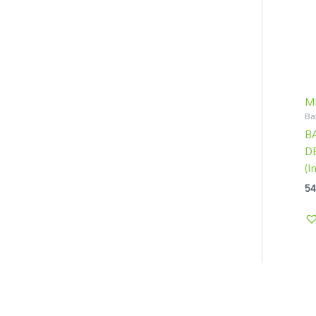
M
Ba
B
D
(I
54