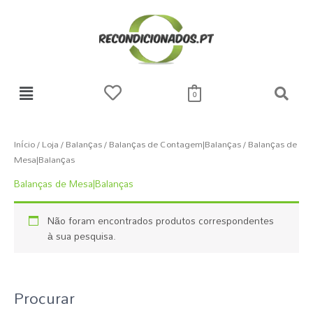
Skip
to
content
0
Início
/
Loja
/
Balanças
/
Balanças de Contagem|Balanças
/ Balanças de
Mesa|Balanças
Balanças de Mesa|Balanças
Não foram encontrados produtos correspondentes
à sua pesquisa.
Procurar
P