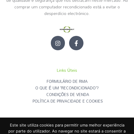
de qualidade e segurança que nos destacam neste mercado. Ao
comprar um computador recondicionado está a evitar o
desperdício electrónico.
I
F
n
a
s
c
t
e
a
b
g
o
Links Úteis
r
o
a
k
FORMULÁRIO DE RMA
m
-
O QUE É UM "RECONDICIONADO"?
f
CONDIÇÕES DE VENDA
POLÍTICA DE PRIVACIDADE E COOKIES
Este site utiliza cookies para permitir uma melhor experiência
RECONDICIONADOS.PT
© | Todos os Direitos Reservados - 2026
por parte do utilizador. Ao navegar no site estará a consentir a