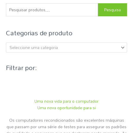
e
s
Pesquisa
q
u
Categorias de produto
i
s
Seleccione uma categoria
a
r
p
Filtrar por:
o
r
:
Uma nova vida para o computador
Uma nova oportunidade para si
Os computadores recondicionados são excelentes máquinas
que passam por uma série de testes para assegurar os padrões